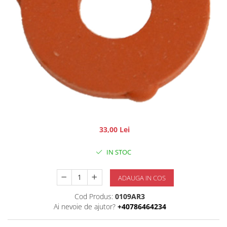
33,00 Lei
IN STOC
ADAUGA IN COS
Cod Produs:
0109AR3
Ai nevoie de ajutor?
+40786464234