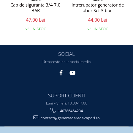
Cap de siguranta 3/4 7,0
Intrerupator generator de
BAR
abur Set 3 buc
47,00 Lei
44,00 Lei
IN STOC
IN STOC
SOCIAL
Urmareste-ne in social media
SUPORT CLIENTI
Luni – Vineri: 10:00-17:00
+40786464234
contact@generatoaredevapori.ro