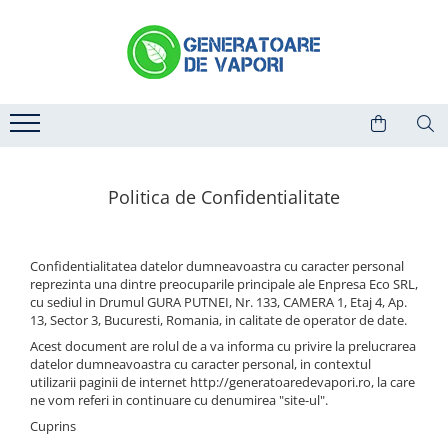
Curatare
Calcare
Aspiratoare profesionale de curatat
Statii de calcat cu abur
cu aburi
Mese de calcat profesionale
Generatoare de curatat cu aburi
Accesorii
Aspiratoare umed-uscat
Piese
Politica de Confidentialitate
Suflante si masini de maturat
Accesorii
Confidentialitatea datelor dumneavoastra cu caracter personal
Piese
reprezinta una dintre preocuparile principale ale Enpresa Eco SRL,
cu sediul in Drumul GURA PUTNEI, Nr. 133, CAMERA 1, Etaj 4, Ap.
13, Sector 3, Bucuresti, Romania, in calitate de operator de date.
Acest document are rolul de a va informa cu privire la prelucrarea
datelor dumneavoastra cu caracter personal, in contextul
utilizarii paginii de internet http://generatoaredevapori.ro, la care
ne vom referi in continuare cu denumirea "site-ul".
Cuprins