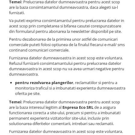
Temei
: Prelucrarea datelor dumneavoastra pentru acest scop
are la baza consimtamantul dumneavoastra, daca alegeti sa-l
furnizati.
Va puteti exprima consimtamantul pentru prelucrarea datelor in
acest scop prin completarea si bifarea casutei corespunzatoare
din formularul pentru abonarea la newsletter disponibil pe site.
Pentru dezabonarea de la primirea unor astfel de comunicari
comerciale puteti folosi optiunea de la finalul fiecarui e-mail/ sms
continand comunicari comerciale.
Furnizarea datelor dumneavoastra in acest scop este voluntara.
Refuzul furnizarii consimtamantului pentru prelucrarea datelor
dumneavoastra in acest scop nu va avea urmari negative pentru
dumneavoastra.
pentru rezolvarea plangerilor
, reclamatiilor si pentru a
monitoriza traficul si a imbunatati experienta dumneavoastra
oferita pe site.
Temei
: Prelucrarea datelor dumneavoastra pentru acest scop
are la baza interesul legitim al
Enpresa Eco SRL
de a asigura
functionarea corecta a site-ului, precum si pentru a imbunatati
permanent experienta vizitatorilor site-ului, inclusiv prin
solutionarea diferitelor comentarii, intrebari sau reclamatii.
Furnizarea datelor dumneavoastra in acest scop este voluntara.