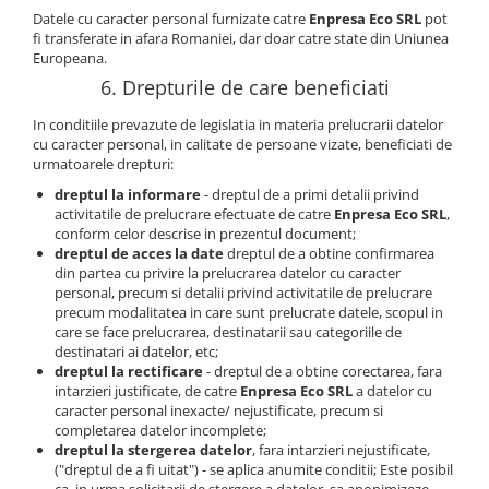
Datele cu caracter personal
furnizate catre
Enpresa Eco SRL
pot
fi transferate in afara Romaniei, dar doar catre state din Uniunea
Europeana.
6. Drepturile de care beneficiati
In conditiile prevazute de legislatia in materia prelucrarii datelor
cu caracter personal, in calitate de persoane vizate, beneficiati de
urmatoarele drepturi:
dreptul la informare
- dreptul de a primi detalii privind
activitatile de prelucrare efectuate de catre
Enpresa Eco SRL
,
conform celor descrise in prezentul document;
dreptul de acces la date
dreptul de a obtine confirmarea
din partea cu privire la prelucrarea datelor cu caracter
personal, precum si detalii privind activitatile de prelucrare
precum modalitatea in care sunt prelucrate datele, scopul in
care se face prelucrarea, destinatarii sau categoriile de
destinatari ai datelor, etc;
dreptul la rectificare
- dreptul de a obtine corectarea, fara
intarzieri justificate, de catre
Enpresa Eco SRL
a datelor cu
caracter personal inexacte/ nejustificate, precum si
completarea datelor incomplete;
dreptul la stergerea datelor
, fara intarzieri nejustificate,
("dreptul de a fi uitat") - se aplica anumite conditii; Este posibil