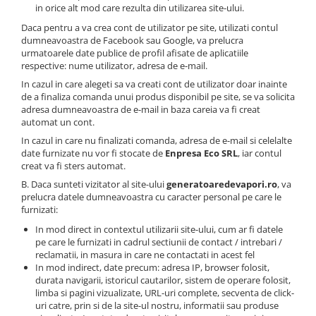
in orice alt mod care rezulta din utilizarea site-ului.
Daca pentru a va crea cont de utilizator pe site, utilizati contul
dumneavoastra de Facebook sau Google, va prelucra
urmatoarele date publice de profil afisate de aplicatiile
respective: nume utilizator, adresa de e-mail.
In cazul in care alegeti sa va creati cont de utilizator doar inainte
de a finaliza comanda unui produs disponibil pe site, se va solicita
adresa dumneavoastra de e-mail in baza careia va fi creat
automat un cont.
In cazul in care nu finalizati comanda, adresa de e-mail si celelalte
date furnizate nu vor fi stocate de
Enpresa Eco SRL
, iar contul
creat va fi sters automat.
B. Daca sunteti vizitator al site-ului
generatoaredevapori.ro
, va
prelucra datele dumneavoastra cu caracter personal pe care le
furnizati:
In mod direct in contextul utilizarii site-ului, cum ar fi datele
pe care le furnizati in cadrul sectiunii de contact / intrebari /
reclamatii, in masura in care ne contactati in acest fel
In mod indirect, date precum: adresa IP, browser folosit,
durata navigarii, istoricul cautarilor, sistem de operare folosit,
limba si pagini vizualizate, URL-uri complete, secventa de click-
uri catre, prin si de la site-ul nostru, informatii sau produse