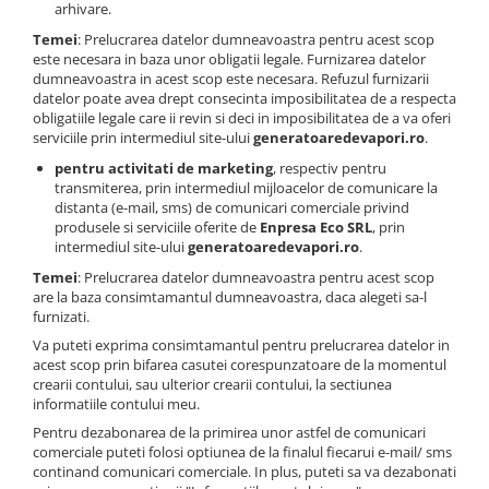
arhivare.
Temei
: Prelucrarea datelor dumneavoastra pentru acest scop
este necesara in baza unor obligatii legale. Furnizarea datelor
dumneavoastra in acest scop este necesara. Refuzul furnizarii
datelor poate avea drept consecinta imposibilitatea de a respecta
obligatiile legale care ii revin si deci in imposibilitatea de a va oferi
serviciile prin intermediul site-ului
generatoaredevapori.ro
.
pentru activitati de marketing
, respectiv pentru
transmiterea, prin intermediul mijloacelor de comunicare la
distanta (e-mail, sms) de comunicari comerciale privind
produsele si serviciile oferite de
Enpresa Eco SRL
, prin
intermediul site-ului
generatoaredevapori.ro
.
Temei
: Prelucrarea datelor dumneavoastra pentru acest scop
are la baza consimtamantul dumneavoastra, daca alegeti sa-l
furnizati.
Va puteti exprima consimtamantul pentru prelucrarea datelor in
acest scop prin bifarea casutei corespunzatoare de la momentul
crearii contului, sau ulterior crearii contului, la sectiunea
informatiile contului meu.
Pentru dezabonarea de la primirea unor astfel de comunicari
comerciale puteti folosi optiunea de la finalul fiecarui e-mail/ sms
continand comunicari comerciale. In plus, puteti sa va dezabonati