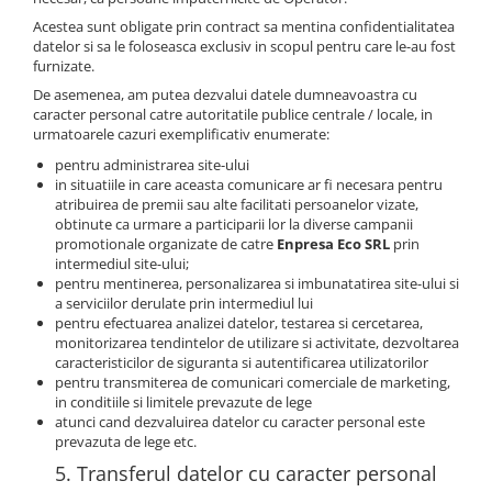
Acestea sunt obligate prin contract sa mentina confidentialitatea
datelor si sa le foloseasca exclusiv in scopul pentru care le-au fost
furnizate.
De asemenea, am putea dezvalui datele dumneavoastra cu
caracter personal catre autoritatile publice centrale / locale, in
urmatoarele cazuri exemplificativ enumerate:
pentru administrarea site-ului
in situatiile in care aceasta comunicare ar fi necesara pentru
atribuirea de premii sau alte facilitati persoanelor vizate,
obtinute ca urmare a participarii lor la diverse campanii
promotionale organizate de catre
Enpresa Eco SRL
prin
intermediul site-ului;
pentru mentinerea, personalizarea si imbunatatirea site-ului si
a serviciilor derulate prin intermediul lui
pentru efectuarea analizei datelor, testarea si cercetarea,
monitorizarea tendintelor de utilizare si activitate, dezvoltarea
caracteristicilor de siguranta si autentificarea utilizatorilor
pentru transmiterea de comunicari comerciale de marketing,
in conditiile si limitele prevazute de lege
atunci cand dezvaluirea datelor cu caracter personal este
prevazuta de lege etc.
5. Transferul datelor cu caracter personal