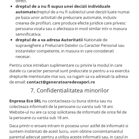
direct.
dreptul de a nu fi supus unei decizii individuale
automate
dreptul de a nu fi subiectul unei decizii luate numai
pe baza unor activitati de prelucrare automate, inclusiv
crearea de profiluri, care produce efecte juridice care privesc
persoana vizata sau o afecteaza in mod similar intr-o masura
semnificativa;
dreptul de a va adresa Autoritatii
Nationale de
supraveghere a Prelucrarii Datelor cu Caracter Personal sau
instantelor competente, in masura in care considerati
necesar.
Pentru orice intrebari suplimentare cu privire la modul in care
datele cu caracter personal sunt prelucrate si pentru a va exercita
drepturile mentionate mai sus, va rugam sa va adresati la adresa
de email:
contact@generatoaredevapori.ro
7. Confidentialitatea minorilor
Enpresa Eco SRL
nu contacteaza cu buna stiinta sau nu
colecteaza informatii de la persoane cu varsta sub 18 ani.
Website-ul nu are ca scop solicitarea de informatii de orice fel de
la persoane cu varsta sub 18 ani.
Daca printr-o eroare intram in posesia unor astfel de informatii si
suntem instiintati de acest lucru, vom obtine consimtamantul
parental adecvat pentru a utiliza aceste informatii sau, in cazul in