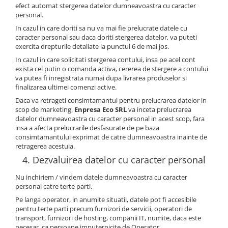
efect automat stergerea datelor dumneavoastra cu caracter
personal.
In cazul in care doriti sa nu va mai fie prelucrate datele cu
caracter personal sau daca doriti stergerea datelor, va puteti
exercita drepturile detaliate la punctul 6 de mai jos.
In cazul in care solicitati stergerea contului, insa pe acel cont
exista cel putin o comanda activa, cererea de stergere a contului
va putea fi inregistrata numai dupa livrarea produselor si
finalizarea ultimei comenzi active.
Daca va retrageti consimtamantul pentru prelucrarea datelor in
scop de marketing,
Enpresa Eco SRL
va inceta prelucrarea
datelor dumneavoastra cu caracter personal in acest scop, fara
insa a afecta prelucrarile desfasurate de pe baza
consimtamantului exprimat de catre dumneavoastra inainte de
retragerea acestuia.
4. Dezvaluirea datelor cu caracter personal
Nu inchiriem / vindem datele dumneavoastra cu caracter
personal catre terte parti.
Pe langa operator, in anumite situatii, datele pot fi accesibile
pentru terte parti precum furnizori de servicii, operatori de
transport, furnizori de hosting, companii IT, numite, daca este
necesar, ca persoane imputernicite de Operator.