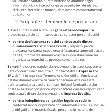
vizualizate / cautate, durata vizitelor pe anumite pagini,
informatii privind interactiunea cu paginile (ex. derularea,
click-urile, trecerile de mouse), date despre comportamentul
utilizatorilor.
2. Scopurile si temeiurile de prelucrarii
A. Daca sunteti client al site-ului
generatoaredevapori.ro
,
prelucreaza datele dumneavoastra cu caracter personal astfel:
pentru desfasurarea relatiei contractuale dintre
dumneavoastra si Enpresa Eco SRL
, respectiv pentru
preluarea, validarea, expedierea si facturarea comenzii plasate
pe site, informarea dumneavoastra asupra starii comenzii,
organizarea returului de produse comandate etc.
Temei:
Prelucrarea datelor dumneavoastra in acest scop are la
baza contractul incheiat intre dumneavoastra si
Enpresa Eco
SRL
, definit in cuprinsul Termenelor si Conditiilor. Furnizarea
datelor dumneavoastra cu caracter personal este necesara
pentru executarea acestui contract. Refuzul furnizarii datelor
poate avea drept consecinta imposibilitatea derularii raporturilor
contractuale dintre dumneavoastra si
Enpresa Eco SRL
.
pentru indeplinirea obligatiilor legale ce revin
in
contextul serviciilor prestate prin intermediul site-ului, inclusiv
a obligatiilor in materie fiscala, precum si in materie de