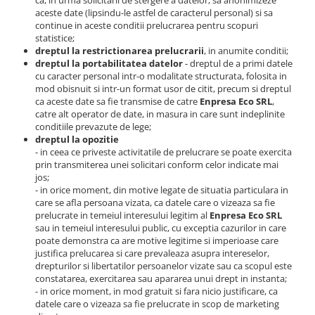
ca, in urma solicitarii de stergere a datelor, sa anonimizeze
aceste date (lipsindu-le astfel de caracterul personal) si sa
continue in aceste conditii prelucrarea pentru scopuri
statistice;
dreptul la restrictionarea prelucrarii
, in anumite conditii;
dreptul la portabilitatea datelor
- dreptul de a primi datele
cu caracter personal intr-o modalitate structurata, folosita in
mod obisnuit si intr-un format usor de citit, precum si dreptul
ca aceste date sa fie transmise de catre
Enpresa Eco SRL
,
catre alt operator de date, in masura in care sunt indeplinite
conditiile prevazute de lege;
dreptul la opozitie
- in ceea ce priveste activitatile de prelucrare se poate exercita
prin transmiterea unei solicitari conform celor indicate mai
jos;
- in orice moment, din motive legate de situatia particulara in
care se afla persoana vizata, ca datele care o vizeaza sa fie
prelucrate in temeiul interesului legitim al
Enpresa Eco SRL
sau in temeiul interesului public, cu exceptia cazurilor in care
poate demonstra ca are motive legitime si imperioase care
justifica prelucarea si care prevaleaza asupra intereselor,
drepturilor si libertatilor persoanelor vizate sau ca scopul este
constatarea, exercitarea sau apararea unui drept in instanta;
- in orice moment, in mod gratuit si fara nicio justificare, ca
datele care o vizeaza sa fie prelucrate in scop de marketing