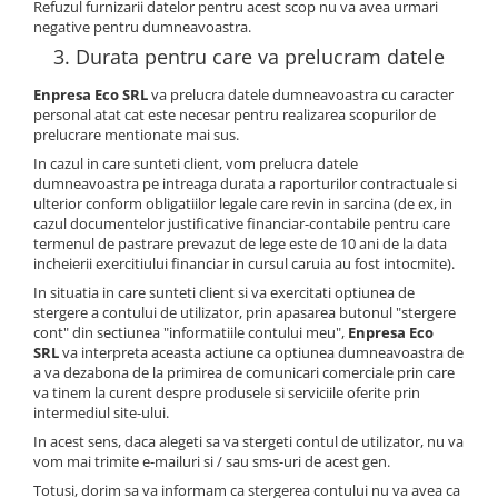
Refuzul furnizarii datelor pentru acest scop nu va avea urmari
negative pentru dumneavoastra.
3. Durata pentru care va prelucram datele
Enpresa Eco SRL
va prelucra datele dumneavoastra cu caracter
personal atat cat este necesar pentru realizarea scopurilor de
prelucrare mentionate mai sus.
In cazul in care sunteti client, vom prelucra datele
dumneavoastra pe intreaga durata a raporturilor contractuale si
ulterior conform obligatiilor legale care revin in sarcina (de ex, in
cazul documentelor justificative financiar-contabile pentru care
termenul de pastrare prevazut de lege este de 10 ani de la data
incheierii exercitiului financiar in cursul caruia au fost intocmite).
In situatia in care sunteti client si va exercitati optiunea de
stergere a contului de utilizator, prin apasarea butonul "stergere
cont" din sectiunea "informatiile contului meu",
Enpresa Eco
SRL
va interpreta aceasta actiune ca optiunea dumneavoastra de
a va dezabona de la primirea de comunicari comerciale prin care
va tinem la curent despre produsele si serviciile oferite prin
intermediul site-ului.
In acest sens, daca alegeti sa va stergeti contul de utilizator, nu va
vom mai trimite e-mailuri si / sau sms-uri de acest gen.
Totusi, dorim sa va informam ca stergerea contului nu va avea ca