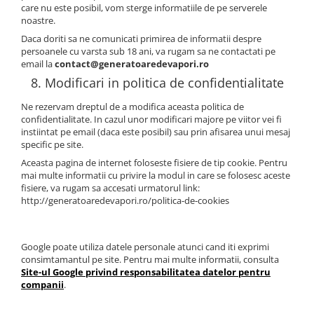
care nu este posibil, vom sterge informatiile de pe serverele
noastre.
Daca doriti sa ne comunicati primirea de informatii despre
persoanele cu varsta sub 18 ani, va rugam sa ne contactati pe
email la
contact@generatoaredevapori.ro
8. Modificari in politica de confidentialitate
Ne rezervam dreptul de a modifica aceasta politica de
confidentialitate. In cazul unor modificari majore pe viitor vei fi
instiintat pe email (daca este posibil) sau prin afisarea unui mesaj
specific pe site.
Aceasta pagina de internet foloseste fisiere de tip cookie. Pentru
mai multe informatii cu privire la modul in care se folosesc aceste
fisiere, va rugam sa accesati urmatorul link:
http://generatoaredevapori.ro/politica-de-cookies
Google poate utiliza datele personale atunci cand iti exprimi
consimtamantul pe site. Pentru mai multe informatii, consulta
Site-ul Google privind responsabilitatea datelor pentru
companii
.