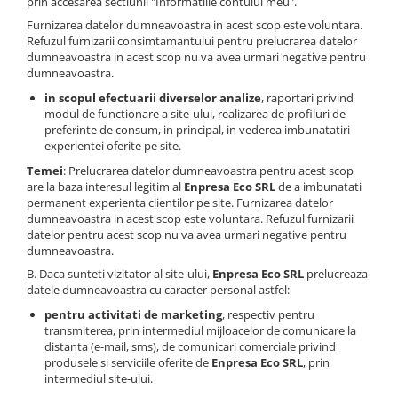
prin accesarea sectiunii "Informatiile contului meu".
Furnizarea datelor dumneavoastra in acest scop este voluntara.
Refuzul furnizarii consimtamantului pentru prelucrarea datelor
dumneavoastra in acest scop nu va avea urmari negative pentru
dumneavoastra.
in scopul efectuarii diverselor analize
, raportari privind
modul de functionare a site-ului, realizarea de profiluri de
preferinte de consum, in principal, in vederea imbunatatiri
experientei oferite pe site.
Temei
: Prelucrarea datelor dumneavoastra pentru acest scop
are la baza interesul legitim al
Enpresa Eco SRL
de a imbunatati
permanent experienta clientilor pe site. Furnizarea datelor
dumneavoastra in acest scop este voluntara. Refuzul furnizarii
datelor pentru acest scop nu va avea urmari negative pentru
dumneavoastra.
B. Daca sunteti vizitator al site-ului,
Enpresa Eco SRL
prelucreaza
datele dumneavoastra cu caracter personal astfel:
pentru activitati de marketing
, respectiv pentru
transmiterea, prin intermediul mijloacelor de comunicare la
distanta (e-mail, sms), de comunicari comerciale privind
produsele si serviciile oferite de
Enpresa Eco SRL
, prin
intermediul site-ului.