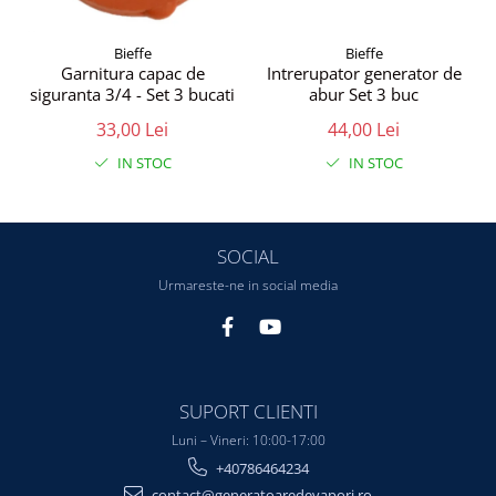
Bieffe
Bieffe
Garnitura capac de
Intrerupator generator de
siguranta 3/4 - Set 3 bucati
abur Set 3 buc
33,00 Lei
44,00 Lei
IN STOC
IN STOC
SOCIAL
Urmareste-ne in social media
SUPORT CLIENTI
Luni – Vineri: 10:00-17:00
+40786464234
contact@generatoaredevapori.ro