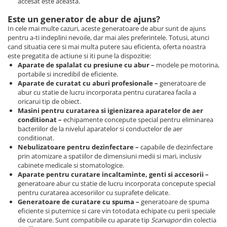
accesat este aceasta.
Este un generator de abur de ajuns?
In cele mai multe cazuri, aceste generatoare de abur sunt de ajuns
pentru a-ti indeplini nevoile, dar mai ales preferintele. Totusi, atunci
cand situatia cere si mai multa putere sau eficienta, oferta noastra
este pregatita de actiune si iti pune la dispozitie:
Aparate de spalalat cu presiune cu abur –
modele pe motorina,
portabile si incredibil de eficiente.
Aparate de curatat cu aburi profesionale –
generatoare de
abur cu statie de lucru incorporata pentru curatarea facila a
oricarui tip de obiect.
Masini pentru curatarea si igienizarea aparatelor de aer
conditionat –
echipamente concepute special pentru eliminarea
bacteriilor de la nivelul aparatelor si conductelor de aer
conditionat.
Nebulizatoare pentru dezinfectare –
capabile de dezinfectare
prin atomizare a spatiilor de dimensiuni medii si mari, inclusiv
cabinete medicale si stomatologice.
Aparate pentru curatare incaltaminte, genti si accesorii –
generatoare abur cu statie de lucru incorporata concepute special
pentru curatarea accesoriilor cu suprafete delicate.
Generatoare de curatare cu spuma –
generatoare de spuma
eficiente si puternice si care vin totodata echipate cu perii speciale
de curatare. Sunt compatibile cu aparate tip
Scarvapor
din colectia