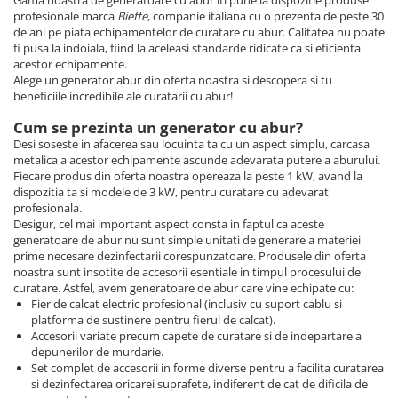
Gama noastra de generatoare cu abur iti pune la dispozitie produse
profesionale marca
Bieffe
, companie italiana cu o prezenta de peste 30
de ani pe piata echipamentelor de curatare cu abur. Calitatea nu poate
fi pusa la indoiala, fiind la aceleasi standarde ridicate ca si eficienta
acestor echipamente.
Alege un generator abur din oferta noastra si descopera si tu
beneficiile incredibile ale curatarii cu abur!
Cum se prezinta un generator cu abur?
Desi soseste in afacerea sau locuinta ta cu un aspect simplu, carcasa
metalica a acestor echipamente ascunde adevarata putere a aburului.
Fiecare produs din oferta noastra opereaza la peste 1 kW, avand la
dispozitia ta si modele de 3 kW, pentru curatare cu adevarat
profesionala.
Desigur, cel mai important aspect consta in faptul ca aceste
generatoare de abur nu sunt simple unitati de generare a materiei
prime necesare dezinfectarii corespunzatoare. Produsele din oferta
noastra sunt insotite de accesorii esentiale in timpul procesului de
curatare. Astfel, avem generatoare de abur care vine echipate cu:
Fier de calcat electric profesional (inclusiv cu suport cablu si
platforma de sustinere pentru fierul de calcat).
Accesorii variate precum capete de curatare si de indepartare a
depunerilor de murdarie.
Set complet de accesorii in forme diverse pentru a facilita curatarea
si dezinfectarea oricarei suprafete, indiferent de cat de dificila de