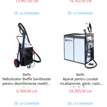
13.947,00 Lei
14.762,00 Lei
LA COMANDA
LA COMANDA
Bieffe
Bieffe
Nebulizator Bieffe Saniblaster
Aparat pentru curatat
pentru dezinfectarea mediilor
incaltaminte, genti, casti,
medii și mari
accesorii Bieffe Scarpavapor
6.304,00 Lei
24.200,00 Lei
Plus
LA COMANDA
LA COMANDA