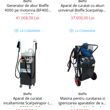
Bieffe
Bieffe
Generator de abur Bieffe
Aparat de curatat cu aburi
4000 pe motorina (BF4000
universal Bieffe ScarpaVapor
VAPOR)
No limits
41.068,00 Lei
37.000,00 Lei
LA COMANDA
LA COMANDA
Bieffe
Bieffe
Aparat de curatat
Masina pentru curatarea si
incaltaminte ScarpaVapor cu
igienizarea aparatelor de aer
abur 2000 W, 5 Bar
conditionat "AriaSana"