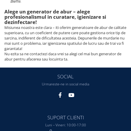
Bieffe
.
Alege un generator de abur – alege
profesionalismul in curatare, igienizare si
dezinfectare!
Misiunea noastra este clara – iti oferim generatoare de abur de calitate
superioara, cu un coeficient de putere care poate gestiona orice tip de
sarcina, indiferent de dificultatea acesteia. Depunerile de murdarie nu
mai sunt o problema, iar igienizarea spatiului de lucru sau de trai va fi
garantata!
Nu ezita sa ne contactezi daca vrei sa alegi cel mai bun generator de
abur pentru afacerea sau locuinta ta.
SOCIAL
Urmareste-ne in social media
SUPORT CLIENTI
Luni – Vineri: 10:00-17:00