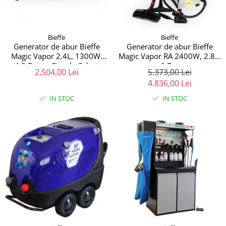
Bieffe
Bieffe
Generator de abur Bieffe
Generator de abur Bieffe
Magic Vapor 2.4L, 1300W,
Magic Vapor RA 2400W, 2.8L,
4.8 Bar cu Fier de Calcat
6 Bar
2.504,00 Lei
5.373,00 Lei
Profesional
4.836,00 Lei
IN STOC
IN STOC