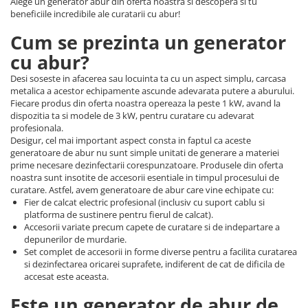
Alege un generator abur din oferta noastra si descopera si tu
beneficiile incredibile ale curatarii cu abur!
Cum se prezinta un generator
cu abur?
Desi soseste in afacerea sau locuinta ta cu un aspect simplu, carcasa
metalica a acestor echipamente ascunde adevarata putere a aburului.
Fiecare produs din oferta noastra opereaza la peste 1 kW, avand la
dispozitia ta si modele de 3 kW, pentru curatare cu adevarat
profesionala.
Desigur, cel mai important aspect consta in faptul ca aceste
generatoare de abur nu sunt simple unitati de generare a materiei
prime necesare dezinfectarii corespunzatoare. Produsele din oferta
noastra sunt insotite de accesorii esentiale in timpul procesului de
curatare. Astfel, avem generatoare de abur care vine echipate cu:
Fier de calcat electric profesional (inclusiv cu suport cablu si
platforma de sustinere pentru fierul de calcat).
Accesorii variate precum capete de curatare si de indepartare a
depunerilor de murdarie.
Set complet de accesorii in forme diverse pentru a facilita curatarea
si dezinfectarea oricarei suprafete, indiferent de cat de dificila de
accesat este aceasta.
Este un generator de abur de