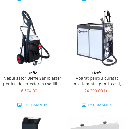
Bieffe
Bieffe
Nebulizator Bieffe Saniblaster
Aparat pentru curatat
pentru dezinfectarea mediilor
incaltaminte, genti, casti,
medii și mari
accesorii Bieffe Scarpavapor
6.304,00 Lei
24.200,00 Lei
Plus
LA COMANDA
LA COMANDA