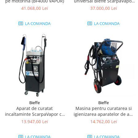
pe motorina (BF4000 VAPOR)
universal Bieffe ScarpaVapor
No limits
41.068,00 Lei
37.000,00 Lei
LA COMANDA
LA COMANDA
Bieffe
Bieffe
Aparat de curatat
Masina pentru curatarea si
incaltaminte ScarpaVapor cu
igienizarea aparatelor de aer
abur 2000 W, 5 Bar
conditionat "AriaSana"
13.947,00 Lei
14.762,00 Lei
LA COMANDA
LA COMANDA