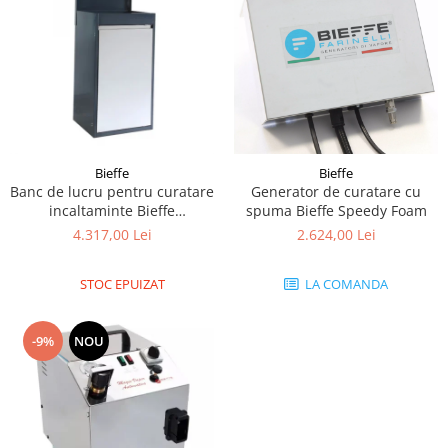
Bieffe
Bieffe
Banc de lucru pentru curatare
Generator de curatare cu
incaltaminte Bieffe
spuma Bieffe Speedy Foam
Scarpavapor
4.317,00 Lei
2.624,00 Lei
STOC EPUIZAT
LA COMANDA
-9%
NOU