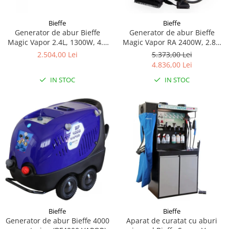
Bieffe
Bieffe
Generator de abur Bieffe
Generator de abur Bieffe
Magic Vapor 2.4L, 1300W, 4.8
Magic Vapor RA 2400W, 2.8L,
Bar cu Fier de Calcat
6 Bar
2.504,00 Lei
5.373,00 Lei
Profesional
4.836,00 Lei
IN STOC
IN STOC
Bieffe
Bieffe
Generator de abur Bieffe 4000
Aparat de curatat cu aburi