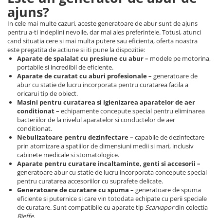
ajuns?
In cele mai multe cazuri, aceste generatoare de abur sunt de ajuns
pentru a-ti indeplini nevoile, dar mai ales preferintele. Totusi, atunci
cand situatia cere si mai multa putere sau eficienta, oferta noastra
este pregatita de actiune si iti pune la dispozitie:
Aparate de spalalat cu presiune cu abur –
modele pe motorina,
portabile si incredibil de eficiente.
Aparate de curatat cu aburi profesionale –
generatoare de
abur cu statie de lucru incorporata pentru curatarea facila a
oricarui tip de obiect.
Masini pentru curatarea si igienizarea aparatelor de aer
conditionat –
echipamente concepute special pentru eliminarea
bacteriilor de la nivelul aparatelor si conductelor de aer
conditionat.
Nebulizatoare pentru dezinfectare –
capabile de dezinfectare
prin atomizare a spatiilor de dimensiuni medii si mari, inclusiv
cabinete medicale si stomatologice.
Aparate pentru curatare incaltaminte, genti si accesorii –
generatoare abur cu statie de lucru incorporata concepute special
pentru curatarea accesoriilor cu suprafete delicate.
Generatoare de curatare cu spuma –
generatoare de spuma
eficiente si puternice si care vin totodata echipate cu perii speciale
de curatare. Sunt compatibile cu aparate tip
Scarvapor
din colectia
Bieffe
.