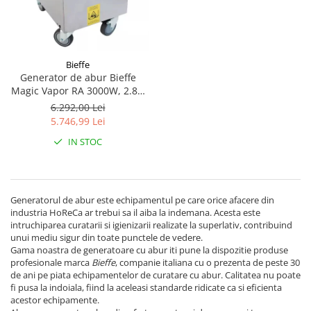
Bieffe
Generator de abur Bieffe
Magic Vapor RA 3000W, 2.8L,
6 Bar
6.292,00 Lei
5.746,99 Lei
IN STOC
Generatorul de abur este echipamentul pe care orice afacere din
industria HoReCa ar trebui sa il aiba la indemana. Acesta este
intruchiparea curatarii si igienizarii realizate la superlativ, contribuind
unui mediu sigur din toate punctele de vedere.
Gama noastra de generatoare cu abur iti pune la dispozitie produse
profesionale marca
Bieffe
, companie italiana cu o prezenta de peste 30
de ani pe piata echipamentelor de curatare cu abur. Calitatea nu poate
fi pusa la indoiala, fiind la aceleasi standarde ridicate ca si eficienta
acestor echipamente.