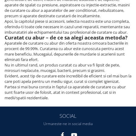
aparate de spalat cu presiune, aspiratoare cu injectie-extractie, masini
de curatare cu abur a aparatelor de aer conditionat, nebulizatoare,
precum si aparate destinate curatarii de incaltaminte.
Apoi, la capitolul piese si accesorii, selectia noastra este una completa,
oferindu-ti toate cele necesare in cazul unei reparatii, mentenante sau
imbunatatiri ale echipamentului tau profesional de curatare cu abur.
Curatat cu abur – de ce sa alegi aceasta metoda?
Aparatele de curatare cu abur din oferta noastra omoara bacteriile in
procent de 99.99%. Curatarea cu abur este cunoscuta pentru acest
mare beneficiu. Mucegaiul, depunerile de murdarie si acarienii sunt
eliminati fara efort.
Nu in ultimul rand, un produs curatat cu abur va fi lipsit de pete,
mirosuri neplacute, mucegai, bacterii, precum si grasimi.
Evident, acest tip de curatare este incredibil de eficient si cel mai bun la
care poti apela pentru un mediu sigur, curat si complet igienizat.
Partea si mai buna consta in faptul ca aparatele de curatare cu abur
sunt foarte usor de folosit, atat in context profesional, cat si in
medii/spatii rezidentiale.
SOCIAL
Urmareste-ne in social media