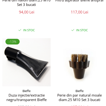
Perie din nailon diam.25 M10
Filtru aspirator Bieffe antipraf
Set 3 bucati
94,00 Lei
117,00 Lei
IN STOC
IN STOC
-13%
Bieffe
Bieffe
Duza injectie/extractie
Perie din par natural moale
negru/transparent Bieffe
diam.25 M10 Set 3 bucati