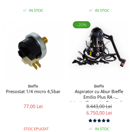
IN STOC
IN STOC
-20%
Bieffe
Bieffe
Presostat 1/4 micro 4,5bar
Aspirator cu Abur Bieffe
Emilio Plus RA -
Injectie/Extractie, Reumplere
77,00 Lei
8.443,00 Lei
Automata, 6 Bar
6.750,00 Lei
STOC EPUIZAT
IN STOC