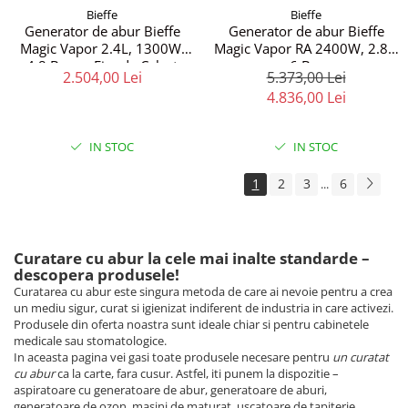
Bieffe
Bieffe
Generator de abur Bieffe
Generator de abur Bieffe
Magic Vapor 2.4L, 1300W,
Magic Vapor RA 2400W, 2.8L,
4.8 Bar cu Fier de Calcat
6 Bar
2.504,00 Lei
5.373,00 Lei
Profesional
4.836,00 Lei
IN STOC
IN STOC
1
2
3
6
...
Curatare cu abur la cele mai inalte standarde –
descopera produsele!
Curatarea cu abur este singura metoda de care ai nevoie pentru a crea
un mediu sigur, curat si igienizat indiferent de industria in care activezi.
Produsele din oferta noastra sunt ideale chiar si pentru cabinetele
medicale sau stomatologice.
In aceasta pagina vei gasi toate produsele necesare pentru
un curatat
cu abur
ca la carte, fara cusur. Astfel, iti punem la dispozitie –
aspiratoare cu generatoare de abur, generatoare de aburi,
generatoare de ozon, masini de maturat, uscatoare de tapiterie,