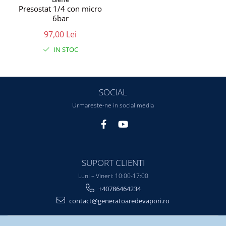
Presostat 1/4 con micro
6bar
97,00 Lei
IN STOC
SOCIAL
Urmareste-ne in social media
SUPORT CLIENTI
Luni – Vineri: 10:00-17:00
+40786464234
contact@generatoaredevapori.ro