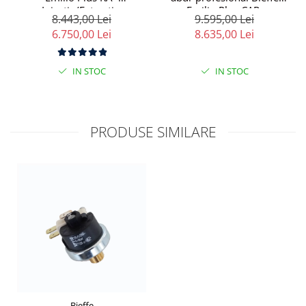
Injectie/Extractie,
Emilio Plus CAR,
8.443,00 Lei
9.595,00 Lei
Reumplere Automata, 6
injectie/extractie, 2000W,
6.750,00 Lei
8.635,00 Lei
Bar
6bar
IN STOC
IN STOC
PRODUSE SIMILARE
Bieffe