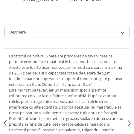
Descriere
Uscatorul de rufe cu 5 bare are prinderea pe tavan, ceea ce
permite economisirea spatiului in balcoane, bai, uscatorii etc.
Acesta este foarte usor manevrabil, comod cu o sarcina maxima
de 2,5 kg per bara si o capacitate totala de uscare de 5,5m.
Inaltimea barelor impreuna cu suportul cand sunt lipite pe tavan
este de circa 8 cm. (Suportul - 5 cm, bara - 3 cm)
Este montat pe tavan, iar un mecanism special permite
coborarea corzilor la o inălțime confortabilă. După ce atarnați
rufele, puteți trage liniile mai sus, astfel incat rufele să nu
interfereze cu alte activități. Datorită acestuia, nu mai trebuie să
urcați pe scaune și scări pentru a atarna rufele sus de franghii.
Datorită utilizării tijelor metalice groase, spălarea după uscare nu
prezintă semne de cute, ceea ce face călcarea mai ușoară.
Uscătorul poate fi instalat și pe balcon și, trăgandu-l pană in