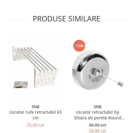
PRODUSE SIMILARE
-19%
SNB
SNB
Uscator retractabil tip
Uscator rufe retractabil 65
Sfoara de perete Round
cm
Inox 2.8m
36,00 Lei
72,00 Lei
29,00 Lei