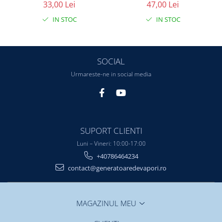
33,00 Lei
47,00 Lei
IN STOC
IN STOC
SOCIAL
Urmareste-ne in social media
SUPORT CLIENTI
Luni – Vineri: 10:00-17:00
+40786464234
contact@generatoaredevapori.ro
MAGAZINUL MEU