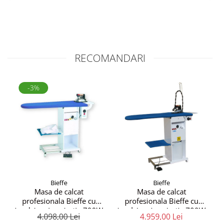
RECOMANDARI
-3%
Bieffe
Bieffe
Masa de calcat
Masa de calcat
profesionala Bieffe cu
profesionala Bieffe cu
incalzire si aspiratie 700W
incalzire si aspiratie 700W
4.098,00 Lei
4.959,00 Lei
+ statie de calcat 3.5 l +
+ statie de calcat 2.8 l +