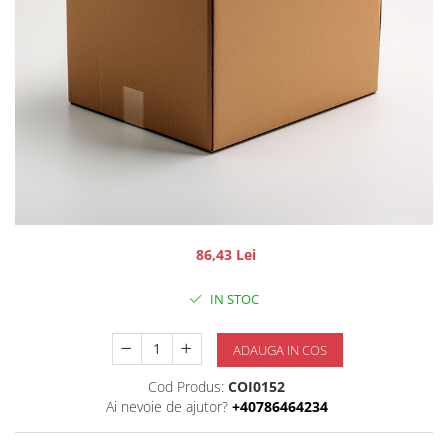
86,43 Lei
IN STOC
ADAUGA IN COS
Cod Produs:
COI0152
Ai nevoie de ajutor?
+40786464234