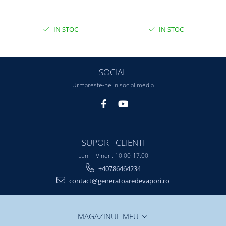
IN STOC
IN STOC
SOCIAL
Urmareste-ne in social media
SUPORT CLIENTI
Luni – Vineri: 10:00-17:00
+40786464234
contact@generatoaredevapori.ro
MAGAZINUL MEU