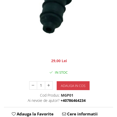
29,00 Lei
IN STOC
ADAUGA IN COS
Cod Produs:
MGP01
Ai nevoie de ajutor?
+40786464234
Adauga la Favorite
Cere informatii