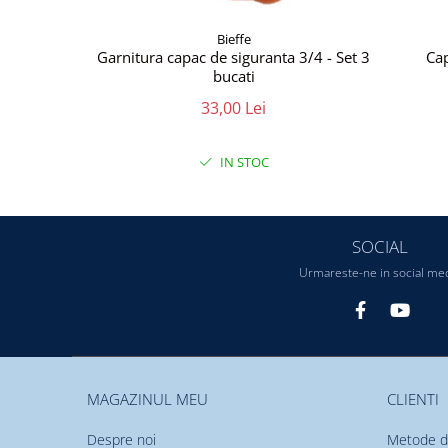
Bieffe
Garnitura capac de siguranta 3/4 - Set 3
Cap
bucati
33,00 Lei
IN STOC
SOCIAL
Urmareste-ne in social me
MAGAZINUL MEU
CLIENTI
Despre noi
Metode d