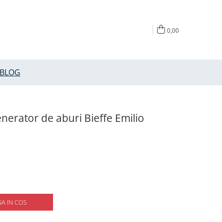
0,00
BLOG
enerator de aburi Bieffe Emilio
A IN COS