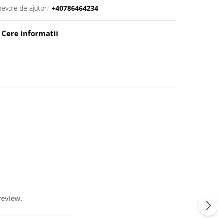
nevoie de ajutor?
+40786464234
Cere informatii
review.