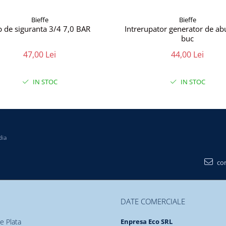
Bieffe
Bieffe
 de siguranta 3/4 7,0 BAR
Intrerupator generator de abu
buc
47,00 Lei
44,00 Lei
IN STOC
IN STOC
dia
con
DATE COMERCIALE
e Plata
Enpresa Eco SRL