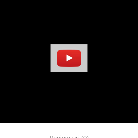
Review-uri
(0)