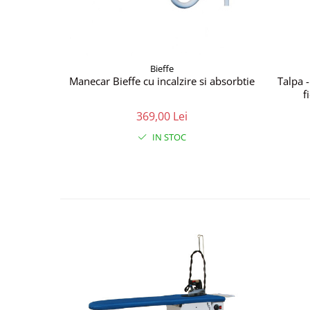
Bieffe
Manecar Bieffe cu incalzire si absorbtie
Talpa 
f
369,00 Lei
IN STOC