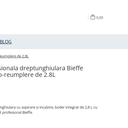
0,00
BLOG
reumplere de 2.8L
sionala dreptunghiulara Bieffe
to-reumplere de 2.8L
hiulara cu aspirare si incalzire, boiler integrat de 2,8 L cu
 profesional Bieffe.