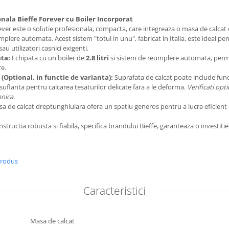
nala Bieffe Forever cu Boiler Incorporat
ever este o solutie profesionala, compacta, care integreaza o masa de calcat
lere automata. Acest sistem "totul in unu", fabricat in Italia, este ideal pent
sau utilizatori casnici exigenti.
ta:
Echipata cu un boiler de
2.8 litri
si sistem de reumplere automata, permi
re.
 (Optional, in functie de varianta):
Suprafata de calcat poate include func
 suflanta pentru calcarea tesaturilor delicate fara a le deforma.
Verificati opt
hnica.
a de calcat dreptunghiulara ofera un spatiu generos pentru a lucra eficient ch
structia robusta si fiabila, specifica brandului Bieffe, garanteaza o investiti
produs
Caracteristici
Masa de calcat