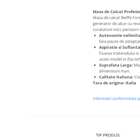
Masa de Calcat Profesio
Masa de calcat Bieffe For
generator de abur cu reump
curatatorii mici, pensiuni 
Autonomie nelimita
fara pauze de astepta
Aspiratie si Suflanta
fixarea materialului si
acest model in fisa te
Suprafata Larga:
Mas
dimensiuni mari.
Calitate Italiana:
Con
Tara de origine: Italia
Informatii conformitate 
TIP PRODUS: