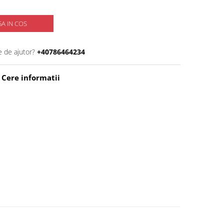
A IN COS
e de ajutor?
+40786464234
Cere informatii