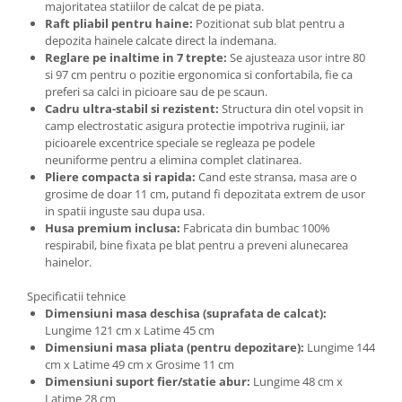
majoritatea statiilor de calcat de pe piata.
Raft pliabil pentru haine:
Pozitionat sub blat pentru a
depozita hainele calcate direct la indemana.
Reglare pe inaltime in 7 trepte:
Se ajusteaza usor intre 80
si 97 cm pentru o pozitie ergonomica si confortabila, fie ca
preferi sa calci in picioare sau de pe scaun.
Cadru ultra-stabil si rezistent:
Structura din otel vopsit in
camp electrostatic asigura protectie impotriva ruginii, iar
picioarele excentrice speciale se regleaza pe podele
neuniforme pentru a elimina complet clatinarea.
Pliere compacta si rapida:
Cand este stransa, masa are o
grosime de doar 11 cm, putand fi depozitata extrem de usor
in spatii inguste sau dupa usa.
Husa premium inclusa:
Fabricata din bumbac 100%
respirabil, bine fixata pe blat pentru a preveni alunecarea
hainelor.
Specificatii tehnice
Dimensiuni masa deschisa (suprafata de calcat):
Lungime 121 cm x Latime 45 cm
Dimensiuni masa pliata (pentru depozitare):
Lungime 144
cm x Latime 49 cm x Grosime 11 cm
Dimensiuni suport fier/statie abur:
Lungime 48 cm x
Latime 28 cm