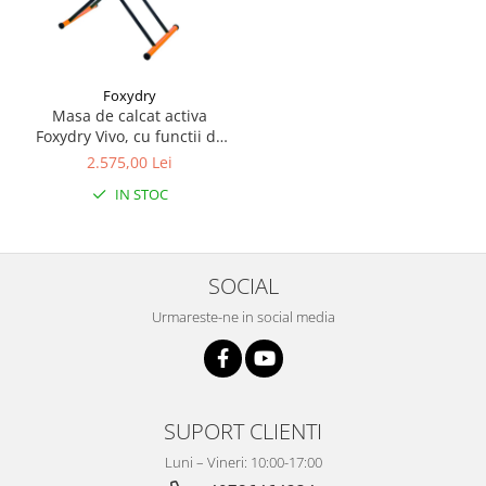
Foxydry
Masa de calcat activa
Foxydry Vivo, cu functii de
aspiratie, suflare si
2.575,00 Lei
incalzire, reglaj pe inaltime,
IN STOC
Gri/Argintiu
SOCIAL
Urmareste-ne in social media
SUPORT CLIENTI
Luni – Vineri: 10:00-17:00